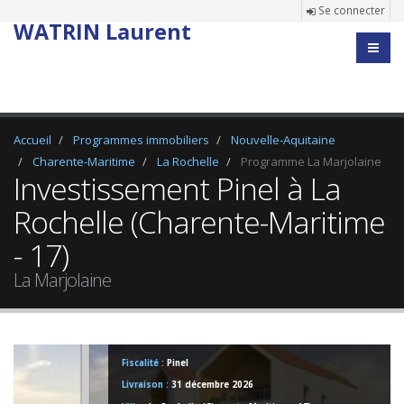
Se connecter
WATRIN Laurent
Accueil
Programmes immobiliers
Nouvelle-Aquitaine
Charente-Maritime
La Rochelle
Programme La Marjolaine
Investissement Pinel à La
Rochelle (Charente-Maritime
- 17)
La Marjolaine
Fiscalité :
Pinel
Livraison :
31 décembre 2026