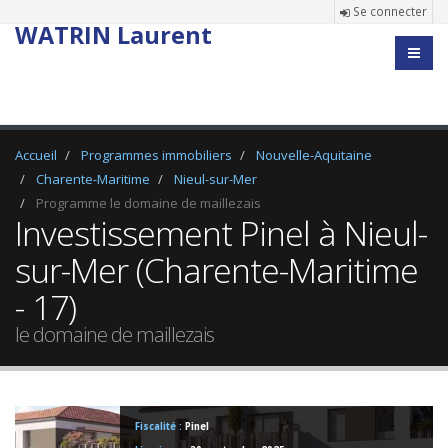
Se connecter
WATRIN Laurent
Accueil
Programmes immobiliers
Nouvelle-Aquitaine
Charente-Maritime
Nieul-sur-Mer
Programme le domaine de maillezais
Investissement Pinel à Nieul-
sur-Mer (Charente-Maritime
- 17)
le domaine de maillezais
Fiscalité :
Pinel